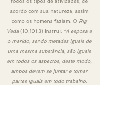
todos os tipos de atividades, de 
acordo com sua natureza, assim 
como os homens faziam. O 
Rig 
Veda
 (10.191.3) instrui: 
“A esposa e 
o marido, sendo metades iguais de 
uma mesma substância, são iguais 
em todos os aspectos; deste modo, 
ambos devem se juntar e tomar 
partes iguais em todo trabalho, 
tanto religioso quanto secular.” 
O 
Yajur Veda
 (20.9) diz: 
“Homens e 
mulheres têm direitos iguais de 
serem apontados como 
governantes”
.  Deste modo, a 