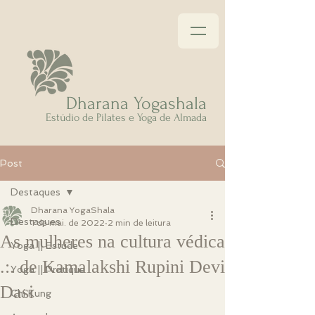
Dhar
ana Yogashala
Estúdio
de Pilates e Yoga de Almada
Post
Destaques
Dharana YogaShala
Destaques
1 de mai. de 2022
2 min de leitura
As mulheres na cultura védica
Yoga || Estude
.:. de Kamalakshi Rupini Devi
Yoga || Pratique
Dasi
Chi Kung