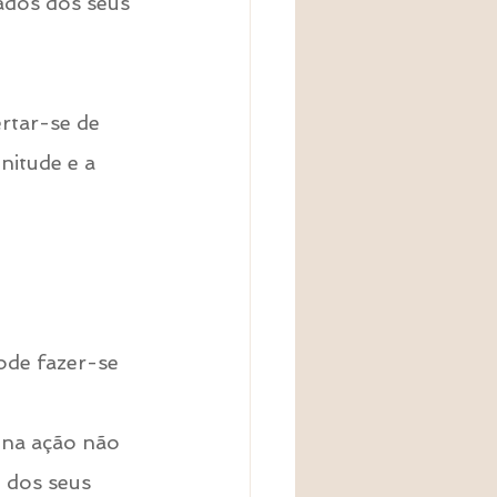
ados dos seus 
ertar-se de 
nitude e a 
 
ode fazer-se 
 na ação não 
 dos seus 