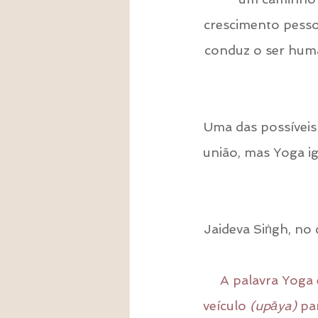
crescimento pesso
conduz o ser hum
Uma das possíveis 
união, mas Yoga ig
Jaideva Siṅgh, no 
A palavra Yoga 
veículo 
(upāya)
 pa