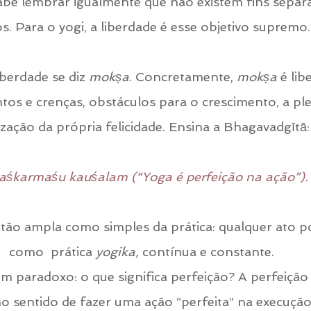
abe lembrar igualmente que não existem fins separ
s. Para o yogi, a liberdade é esse objetivo supremo.
iberdade se diz 
mokṣa
. Concretamente, 
mokṣa
 é lib
os e crenças, obstáculos para o crescimento, a ple
ização da própria felicidade. Ensina a Bhagavadgītā:
gaśkarmaśu kauśalam (“Yoga é perfeição na ação”).
 tão ampla como simples da prática: qualquer ato p
como  prática
 yogika,
 contínua e constante.
m paradoxo: o que significa perfeição? A perfeição
 sentido de fazer uma ação “perfeita” na execução