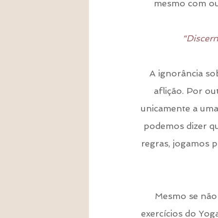
mesmo com out
“Discern
A ignorância so
aflição. Por ou
unicamente a uma s
podemos dizer qu
regras, jogamos po
Mesmo se não 
exercícios do Yoga