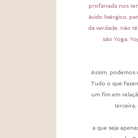
profanada nos te
ácido lisérgico, p
da verdade, não t
são Yoga. Yo
Assim, podemos c
Tudo o que fazem
um fim em relação
terceira
a que seja apena