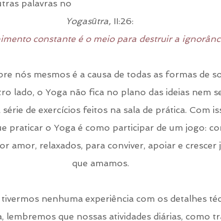
ras palavras no 
Yogasūtra,
 II:26: 
imento constante é o meio para destruir a ignorânci
bre nós mesmos é a causa de todas as formas de so
tro lado, o Yoga não fica no plano das ideias nem se
érie de exercícios feitos na sala de prática. Com i
e praticar o Yoga é como participar de um jogo: c
r amor, relaxados, para conviver, apoiar e crescer 
que amamos.
tivermos nenhuma experiência com os detalhes téc
, lembremos que nossas atividades diárias, como tra