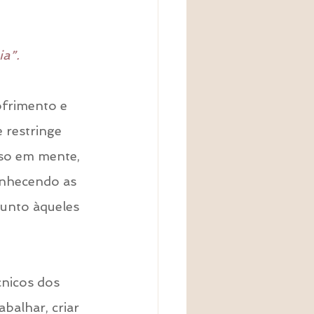
a”. 
frimento e 
 restringe 
sso em mente, 
onhecendo as 
junto àqueles 
nicos dos 
balhar, criar 