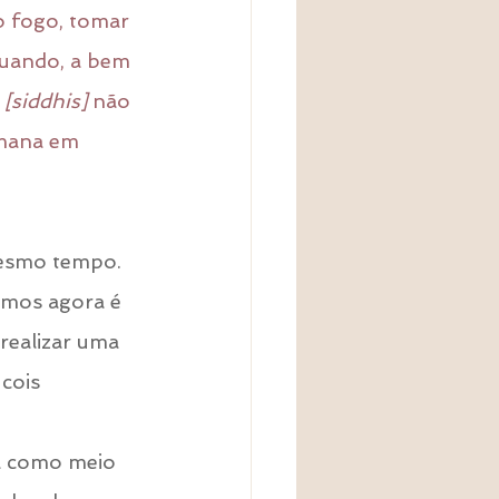
 fogo, tomar 
quando, a bem 
 [siddhis]
 não 
umana em 
esmo tempo. 
emos agora é 
realizar uma 
 cois
a como meio 