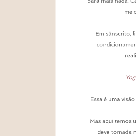
para mais nada. C
meio
Em sânscrito, l
condicionament
real
 Yo
Essa é uma visão
Mas aqui temos u
deve tomada no