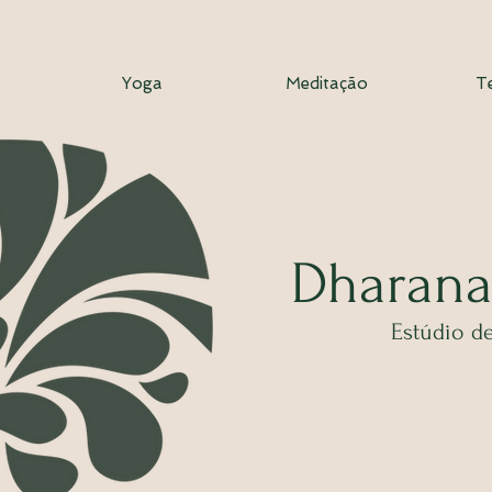
Yoga
Meditação
T
Dhar
ana
Estúdio
de