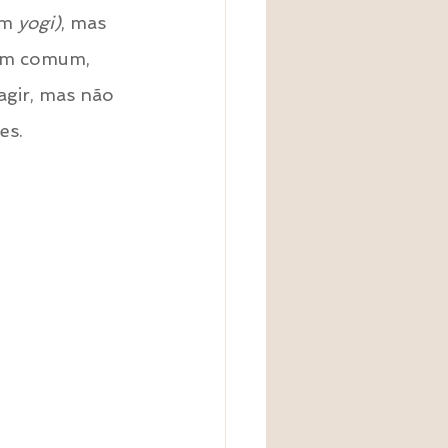
um 
yogi)
, mas 
em comum, 
gir, mas não 
es.