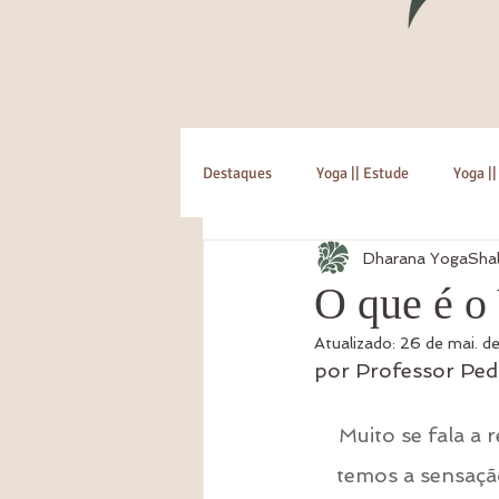
Destaques
Yoga || Estude
Yoga ||
Dharana YogaSha
O que é o
Atualizado:
26 de mai. d
por Professor Ped
Muito se fala a 
temos a sensação