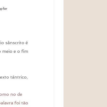
upfer
o sânscrito é 
o meio e o fim 
exto tántrico, 
como no de 
lavra foi tão 