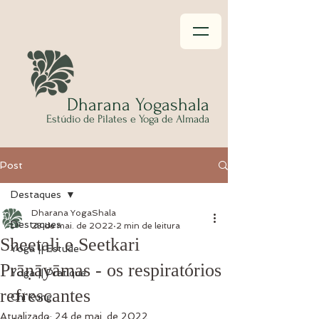
Dhar
ana Yogashala
Estúdio
de Pilates e Yoga de Almada
Post
Destaques
Dharana YogaShala
Destaques
23 de mai. de 2022
2 min de leitura
Sheetali e Seetkari
Yoga || Estude
Prāṇāyāmas - os respiratórios
Yoga || Pratique
refrescantes
Chi Kung
Atualizado:
24 de mai. de 2022