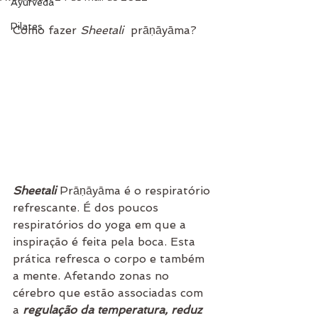
Ayurveda
Pilates
Como fazer 
Sheetali 
 prāṇāyāma?
Sheetali
 Prāṇāyāma é o respiratório 
refrescante. É dos poucos 
respiratórios do yoga em que a 
inspiração é feita pela boca. Esta 
prática refresca o corpo e também 
a mente. Afetando zonas no 
cérebro que estão associadas com 
a 
regulação da temperatura, reduz 