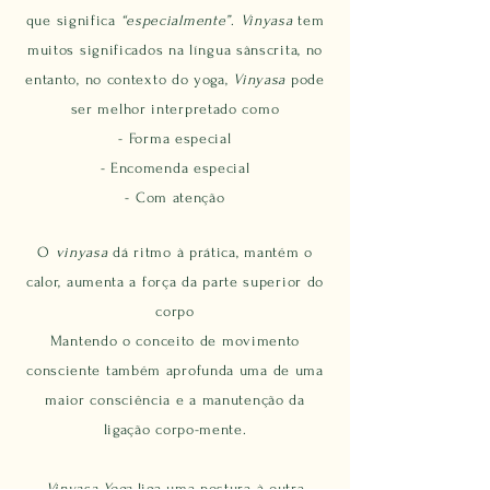
que significa
“especialment
e”
.
Vinyasa
tem
muitos significados na língua sânscrita, no
entanto, no contexto do yoga,
Vinyasa
pode
ser m
elhor interpretado como
​-
Forma especial
- Encomenda especial
- Com atenção
O
vinyasa
dá ritmo à prática, mantém o
calor, aumenta a força da parte superior do
corpo
Mantendo o conceito de movimento
consciente também aprofunda uma de uma
maior consciência e a manutenção da
ligação corpo-mente.
Vinyasa Yoga
liga uma postura à outra