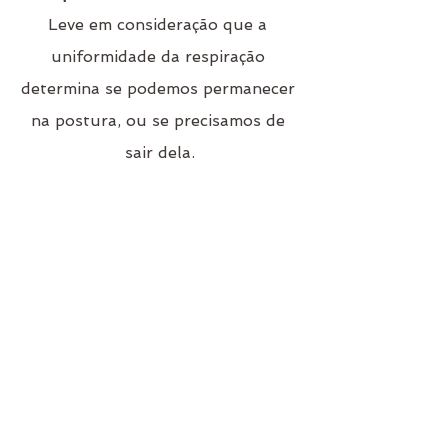
Leve em consideração que a 
uniformidade da respiração 
determina se podemos permanecer 
na postura, ou se precisamos de 
sair dela.
Ø Quando se encontra retendo a 
respiração em situações difíceis, é 
preciso tomar consciência de que 
esta tendência de segurar o ar é 
um reflexo da identificação com as 
suas próprias limitações e medos. 
Na prática assim como na vida, 
ofereça a sua respiração ao oceano 