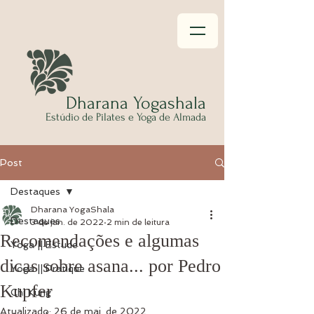
Dhar
ana Yogashala
Estúdio
de Pilates e Yoga de Almada
Post
Destaques
Dharana YogaShala
Destaques
3 de jan. de 2022
2 min de leitura
Recomendações e algumas
Yoga || Estude
dicas sobre asana... por Pedro
Yoga || Pratique
Kupfer
Chi Kung
Atualizado:
26 de mai. de 2022