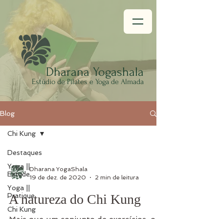
Dhar
ana Yogashala
Estúdio
de Pilates e Yoga de Almada
Blog
Chi Kung
Destaques
Yoga ||
Dharana YogaShala
Estude
19 de dez. de 2020
2 min de leitura
Yoga ||
Pratique
A natureza do Chi Kung
Chi Kung