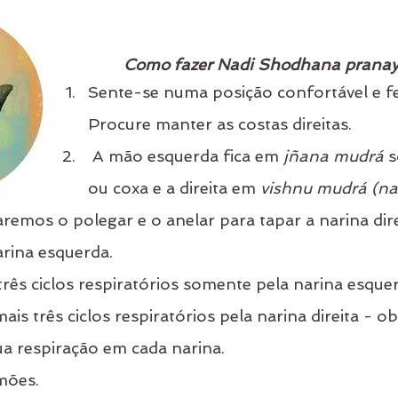
Como fazer Nadi Shodhana prana
Sente-se numa posição confortável e fe
Procure manter as costas direitas.
 A mão esquerda fica em 
jñana mudrá 
s
ou coxa e a direita em 
vishnu mudrá (n
remos o polegar e o anelar para tapar a narina dire
arina esquerda.
três ciclos respiratórios somente pela narina esque
mais três ciclos respiratórios pela narina direita - ob
ua respiração em cada narina. 
mões.