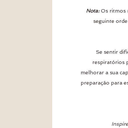
Nota: 
Os ritmos 
seguinte ord
Se sentir di
respiratórios p
melhorar a sua ca
preparação para e
Inspir