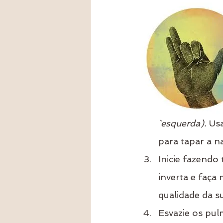
`esquerda). 
Usa
para tapar a n
Inicie fazendo 
inverta e faça 
qualidade da s
Esvazie os pul