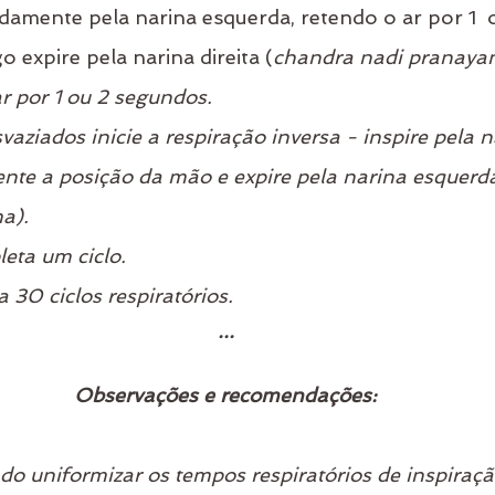
damente pela narina esquerda, retendo o ar por 1  o
 expire pela narina direita (
chandra nadi pranayam
 por 1 ou 2 segundos.
aziados inicie a respiração inversa - inspire pela na
nte a posição da mão e expire pela narina esquerda
a).
eta um ciclo.
 30 ciclos respiratórios.
...
Observações e recomendações:
ndo uniformizar os tempos respiratórios de inspiraçã