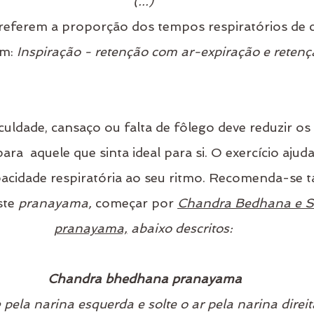
(...)
referem a proporção dos tempos respiratórios de c
em:
Inspiração - retenção com ar-expiração e reten
ficuldade, cansaço ou falta de fôlego deve reduzir o
ara  aquele que sinta ideal para si. O exercício ajud
pacidade respiratória ao seu ritmo. Recomenda-se
ste
 pranayama, 
começar por
Chandra Bedhana e S
pranayama,
 abaixo descritos:
Chandra bhedhana pranayama
e pela narina esquerda e solte o ar pela narina direit