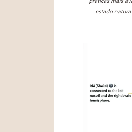
práticas mais av
estado natural