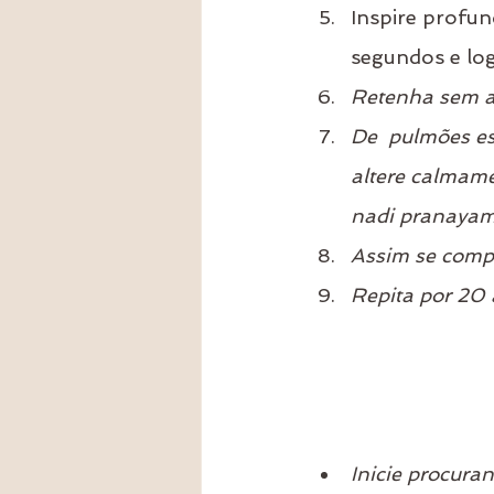
Inspire profun
segundos e logo
Retenha sem ar
De  pulmões esv
altere calmame
nadi pranayam
Assim se compl
Repita por 20 a
Inicie procura