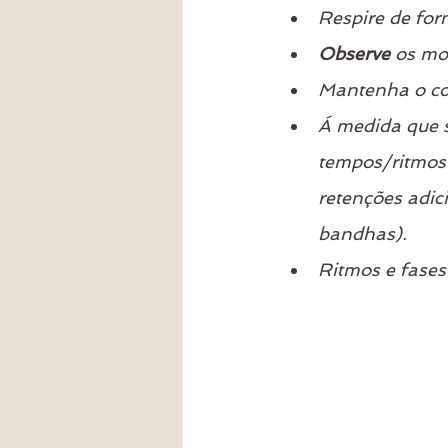
Respire de for
Observe 
os mo
Mantenha o c
Á medida que s
tempos/ritmos
retenções adic
bandhas).
Ritmos e fase