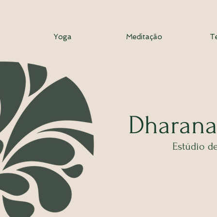
Yoga
Meditação
T
Dhar
ana
Estúdio
de