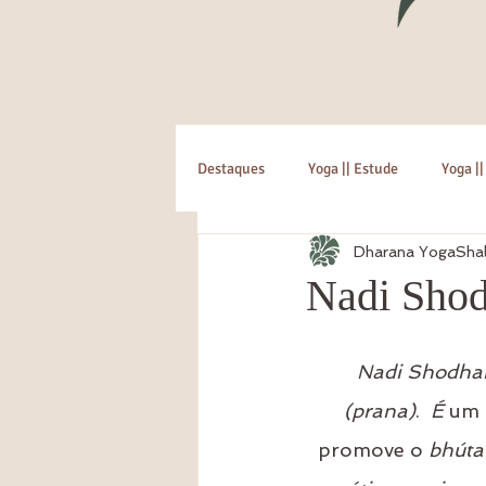
Destaques
Yoga || Estude
Yoga ||
Dharana YogaSha
Nadi Sho
Nadi Shodha
(prana)
. 
 É
 um 
promove o 
bhúta 