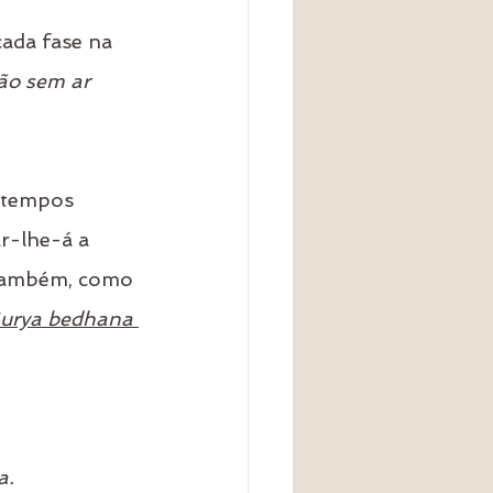
ada fase na 
ção sem ar
s tempos 
ar-lhe-á a 
 também, como 
urya bedhana 
a. 