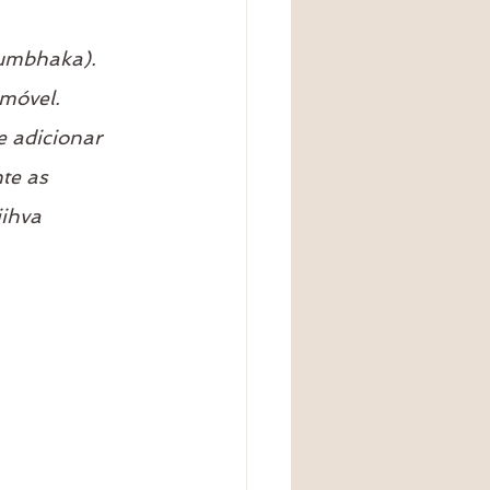
kumbhaka).
imóvel.
e adicionar 
te as 
ihva 