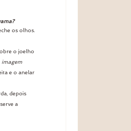
yama?
che os olhos. 
obre o joelho 
a imagem 
ita e o anelar 
rda, depois 
serve a 