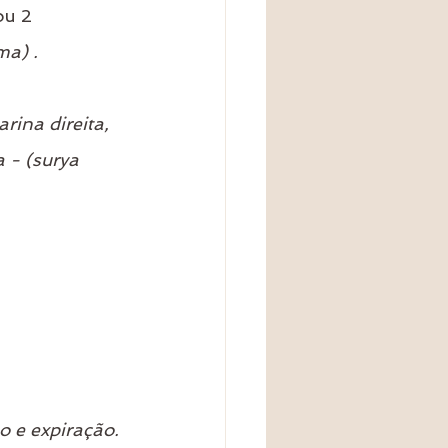
u 2  
a) .
rina direita, 
 - (surya 
o e expiração.