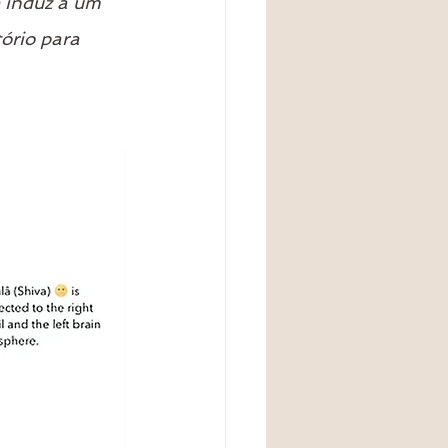
e induz a um 
ório para 