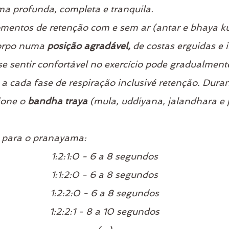
ma profunda, completa e tranquila.
mentos de retenção com e sem ar (antar e bhaya 
orpo numa 
posição agradável,
 de costas erguidas e 
e sentir confortável no exercício pode gradualment
a cada fase de respiração inclusivé retenção. Duran
ione o 
bandha traya
 (mula, uddiyana, jalandhara e j
s para o pranayama:
1:2:1:0 - 6 a 8 segundos
1:1:2:0 - 6 a 8 segundos
1:2:2:0 - 6 a 8 segundos
1:2:2:1 - 8 a 10 segundos