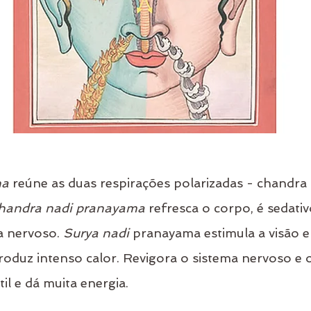
na
 reúne as duas respirações polarizadas - chandra 
handra nadi pranayama
 refresca o corpo, é sedati
a nervoso. 
Surya nadi
 pranayama estimula a visão e 
roduz intenso calor. Revigora o sistema nervoso e o 
il e dá muita energia. 