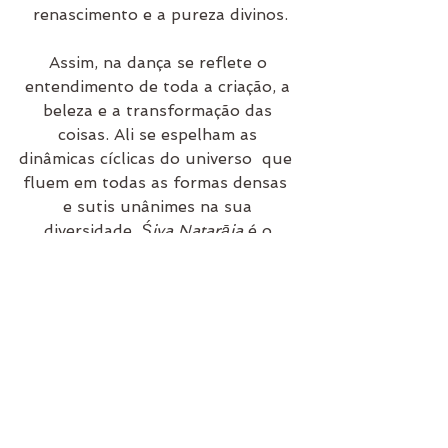
renascimento e a pureza divinos.
Assim, na dança se reflete o 
entendimento de toda a criação, a 
beleza e a transformação das 
coisas. Ali se espelham as 
dinâmicas cíclicas do universo  que  
fluem em todas as formas densas  
e sutis unânimes na sua 
diversidade. 
Śiva Natarāja
 é o 
arquétipo do dinamismo, equilíbrio 
e poder cósmico, onde a libertação 
das armadilhas da vida se faz com 
leveza, consciência e sabedoria.
Oṁ namaḥ Śivāya! 
Hariḥ Oṁ
!
Raquel Sarojini