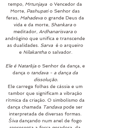
tempo, 
Mrtunjaya
  o Vencedor da 
Morte, 
Pashupati
 o Senhor das 
feras, 
Mahadeva
 o grande Deus da 
vida e da morte, 
Shankara
 o 
meditador, 
Ardhanarisvara
 o 
andrógino que unifica e transcende 
as dualidades. 
Sarva
  é o arqueiro 
e 
Nilakantha
 o salvador.
Ele é Natarāja
 o Senhor da dança, e 
dança o 
tandava - a dança da 
dissolução.
Ele carrega folhas de cássia e um 
tambor que significam a vibração 
rítmica da criação. O simbolismo da 
dança chamada 
Tandava 
pode ser 
interpretada de diversas formas. 
Śiva
 dançando num anel de fogo 
representa a força geradora  da 