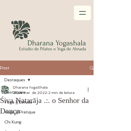
Dhar
ana Yogashala
Estúdio
de Pilates e Yoga de Almada
Post
Destaques
Dharana YogaShala
Destaques
25 de mar. de 2022
2 min de leitura
Śiva Natarāja .:. o Senhor da
Yoga || Estude
Dança
Yoga || Pratique
Chi Kung